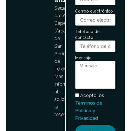
45€
Serra
1-
Correo electrónico
da
10
Capelada
(Área
Teléfono de
contacto
de
San
Andrés
Mensaje
de
Teixido)
Más
información
al
Acepto los
solicitar
Términos de
la
Política y
reserva
Privacidad