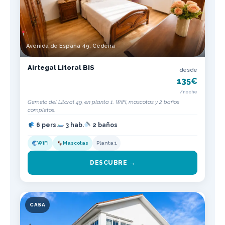
Avenida de España 49, Cedeira
Airtegal Litoral BIS
desde
135€
/noche
Gemelo del Litoral 49, en planta 1. WiFi, mascotas y 2 baños
completos.
6 pers.
3 hab.
2 baños
WiFi
Mascotas
Planta 1
DESCUBRE →
CASA