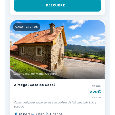
DESCUBRE →
CASA · GRUPOS
Lugar Casal de María, Cedeira
Airtegal Casa do Casal
desde
220€
/noche
Casa rural para 10 personas con bañera de hidromasaje. Lujo y
espacio.
10 pers.
4 hab.
2 baños