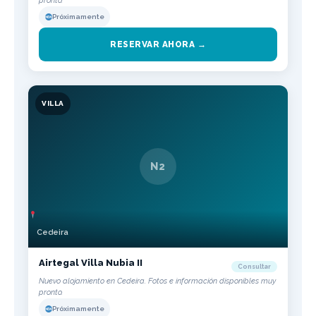
pronto.
Próximamente
RESERVAR AHORA →
VILLA
N2
Cedeira
Airtegal Villa Nubia II
Consultar
Nuevo alojamiento en Cedeira. Fotos e información disponibles muy
pronto.
Próximamente