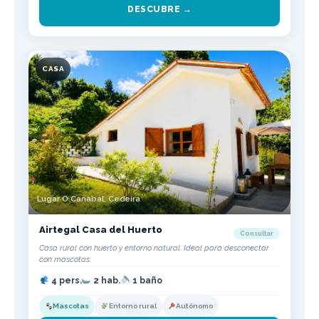
DESCUBRE →
CASA
Lugar O Canabal, Cedeira
Airtegal Casa del Huerto
Consultar
Casa rural con huerto y entorno natural. Ideal para desconectar
con mascotas.
4 pers.
2 hab.
1 baño
Mascotas
Entorno rural
Autónomo