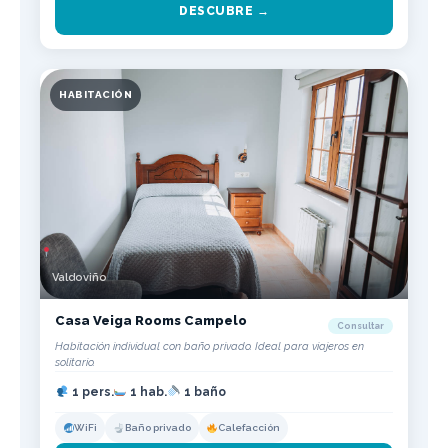
DESCUBRE →
HABITACIÓN
Valdoviño
Casa Veiga Rooms Campelo
Consultar
Habitación individual con baño privado. Ideal para viajeros en
solitario.
1 pers.
1 hab.
1 baño
WiFi
Baño privado
Calefacción