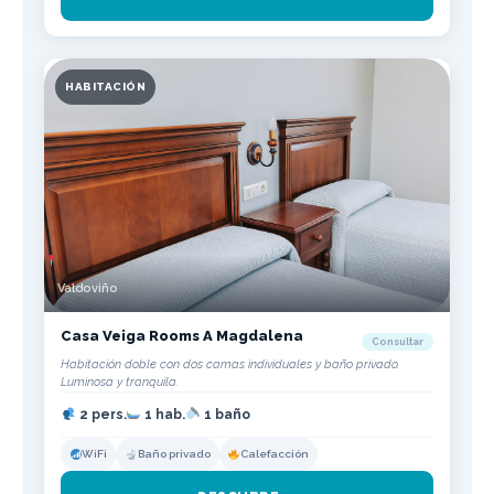
HABITACIÓN
Valdoviño
Casa Veiga Rooms A Magdalena
Consultar
Habitación doble con dos camas individuales y baño privado.
Luminosa y tranquila.
2 pers.
1 hab.
1 baño
WiFi
Baño privado
Calefacción