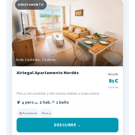
APARTAMENTO
Avda Castelao, Cedeira
Airtegal Apartamento Nordés
desde
81€
/noche
Piso 4 con ascensor y dos camas dobles a buen precio.
4 pers.
2 hab.
1 baño
Ascensor
Piso 4
DESCUBRE →