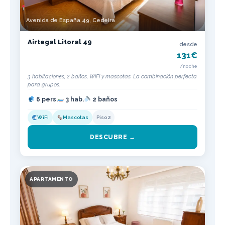
Avenida de España 49, Cedeira
Airtegal Litoral 49
desde
131€
/noche
3 habitaciones, 2 baños, WiFi y mascotas. La combinación perfecta
para grupos.
6 pers.
3 hab.
2 baños
WiFi
Mascotas
Piso 2
DESCUBRE →
APARTAMENTO