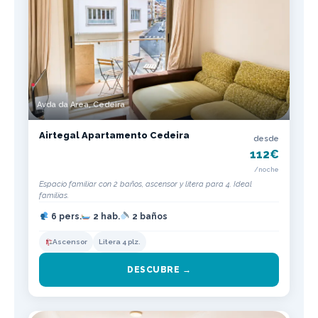
Avda da Area, Cedeira
Airtegal Apartamento Cedeira
desde
112€
/noche
Espacio familiar con 2 baños, ascensor y litera para 4. Ideal
familias.
6 pers.
2 hab.
2 baños
Ascensor
Litera 4 plz.
DESCUBRE →