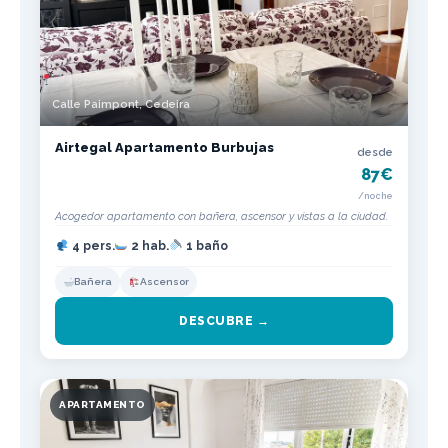
Calle Paimpont, Cedeira
Airtegal Apartamento Burbujas
desde
87€
/noche
Acogedor apartamento con bañera, ascensor y vistas a la ciudad.
4 pers.
2 hab.
1 baño
Bañera
Ascensor
DESCUBRE →
APARTAMENTO