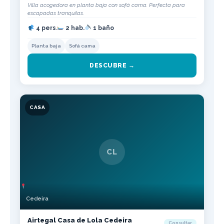
Villa acogedora en planta baja con sofá cama. Perfecta para
escapadas tranquilas.
4 pers.
2 hab.
1 baño
Planta baja
Sofá cama
DESCUBRE →
CASA
CL
Cedeira
Airtegal Casa de Lola Cedeira
Consultar