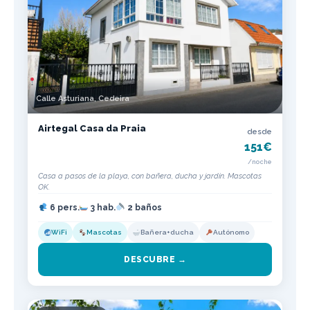
Calle Asturiana, Cedeira
Airtegal Casa da Praia
desde
151€
/noche
Casa a pasos de la playa, con bañera, ducha y jardín. Mascotas
OK.
6 pers.
3 hab.
2 baños
WiFi
Mascotas
Bañera+ducha
Autónomo
DESCUBRE →