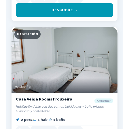
DESCUBRE →
HABITACIÓN
Valdoviño
Casa Veiga Rooms Frouxeira
Consultar
Habitación doble con dos camas individuales y baño privado.
Luminosa y confortable.
2 pers.
1 hab.
1 baño