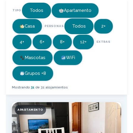
Todos
Apartamento
TIPO
Casa
Todos
2+
PERSONAS
4+
6+
8+
12+
EXTRAS
Mascotas
WiFi
Grupos +8
Mostrando
31
de 31 alojamientos
APARTAMENTO