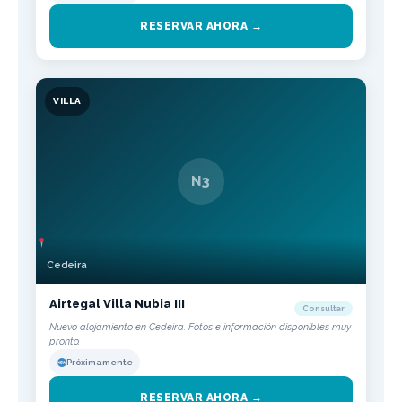
RESERVAR AHORA →
VILLA
N3
Cedeira
Airtegal Villa Nubia III
Consultar
Nuevo alojamiento en Cedeira. Fotos e información disponibles muy
pronto.
Próximamente
RESERVAR AHORA →