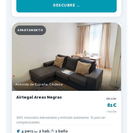
DESCUBRE →
APARTAMENTO
Avenida de España, Cedeira
Airtegal Areas Negras
desde
81€
/noche
WiFi, mascotas bienvenidos y entrada autónoma. Tu piso sin
complicaciones.
4 pers.
2 hab.
1 baño