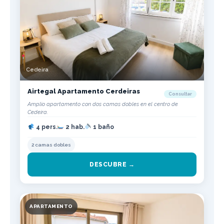
Cedeira
Airtegal Apartamento Cerdeiras
Consultar
Amplio apartamento con dos camas dobles en el centro de
Cedeira.
4 pers.
2 hab.
1 baño
2 camas dobles
DESCUBRE →
APARTAMENTO