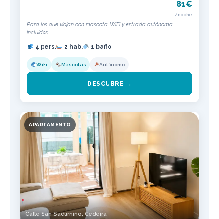
81€
/noche
Para los que viajan con mascota. WiFi y entrada autónoma
incluidos.
4 pers.
2 hab.
1 baño
WiFi
Mascotas
Autónomo
DESCUBRE →
APARTAMENTO
Calle San Sadurniño, Cedeira