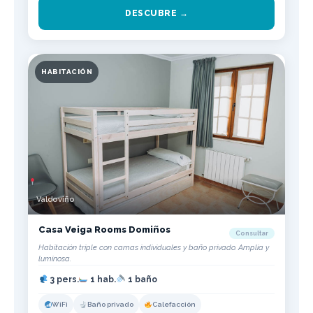
DESCUBRE →
HABITACIÓN
Valdoviño
Casa Veiga Rooms Domiños
Consultar
Habitación triple con camas individuales y baño privado. Amplia y
luminosa.
3 pers.
1 hab.
1 baño
WiFi
Baño privado
Calefacción