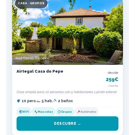
CASA · GRUPOS
Rúa Cervo, Cedeira
Airtegal Casa do Pepe
desde
259€
/noche
Casa amplia para 10 personas con 5 habitaciones y jardín exterior.
10 pers.
5 hab.
2 baños
WiFi
Mascotas
Grupos
Autónomo
DESCUBRE →