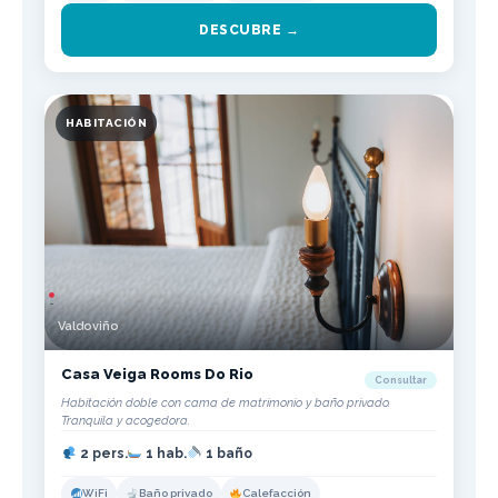
DESCUBRE →
HABITACIÓN
Valdoviño
Casa Veiga Rooms Do Rio
Consultar
Habitación doble con cama de matrimonio y baño privado.
Tranquila y acogedora.
2 pers.
1 hab.
1 baño
WiFi
Baño privado
Calefacción