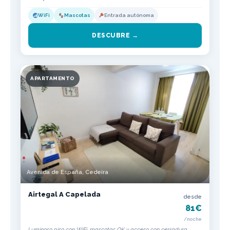
WiFi
Mascotas
Entrada autónoma
DESCUBRE →
APARTAMENTO
Avenida de España, Cedeira
Airtegal A Capelada
desde
81€
/noche
Luminoso piso con WiFi, mascotas OK y acceso con cerradura