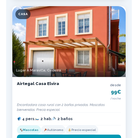
CASA
Lugar A Maravilla, Cedeira
Airtegal Casa Elvira
desde
99€
/noche
Encantadora casa rural con 2 baños privados. Mascotas
bienvenidos. Precio especial.
4 pers.
2 hab.
2 baños
Mascotas
Autónomo
Precio especial