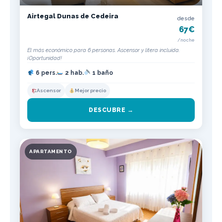
Airtegal Dunas de Cedeira
desde
67€
/noche
El más económico para 6 personas. Ascensor y litera incluida.
¡Oportunidad!
6 pers.
2 hab.
1 baño
Ascensor
Mejor precio
DESCUBRE →
APARTAMENTO