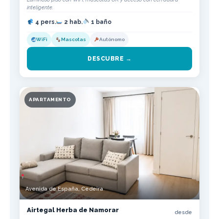
inteligente.
4 pers.
2 hab.
1 baño
WiFi
Mascotas
Autónomo
DESCUBRE →
APARTAMENTO
Avenida de España, Cedeira
Airtegal Herba de Namorar
desde