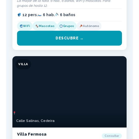
La mayor de la flota. 6 hab., 6 baños, WiFi y mascotas. Para
grupos de hasta 12.
12 pers.
6 hab.
6 baños
WiFi
Mascotas
Grupos
Autónomo
DESCUBRE →
VILLA
Calle Salinas, Cedeira
Villa Fermosa
Consultar