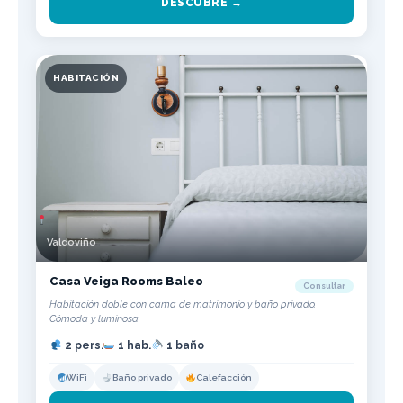
DESCUBRE →
HABITACIÓN
Valdoviño
Casa Veiga Rooms Baleo
Consultar
Habitación doble con cama de matrimonio y baño privado.
Cómoda y luminosa.
2 pers.
1 hab.
1 baño
WiFi
Baño privado
Calefacción