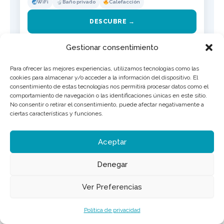
WiFi
Baño privado
Calefacción
DESCUBRE →
Gestionar consentimiento
HABITACIÓN
Para ofrecer las mejores experiencias, utilizamos tecnologías como las
cookies para almacenar y/o acceder a la información del dispositivo. El
consentimiento de estas tecnologías nos permitirá procesar datos como el
comportamiento de navegación o las identificaciones únicas en este sitio.
No consentir o retirar el consentimiento, puede afectar negativamente a
ciertas características y funciones.
Aceptar
Valdoviño
Denegar
Casa Veiga Rooms Lago
Consultar
Ver Preferencias
Habitación doble adaptada (PMR) con baño privado. Accesible y
cómoda.
Política de privacidad
2 pers.
1 hab.
1 baño