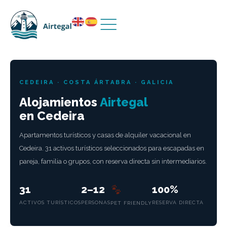
Ir
al
contenido
CEDEIRA · COSTA ÁRTABRA · GALICIA
Alojamientos
Airtegal
en Cedeira
Apartamentos turísticos y casas de alquiler vacacional en
Cedeira. 31 activos turísticos seleccionados para escapadas en
pareja, familia o grupos, con reserva directa sin intermediarios.
31
2–12
100%
ACTIVOS TURÍSTICOS
PERSONAS
RESERVA DIRECTA
PET FRIENDLY