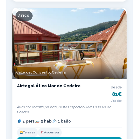
ÁTICO
Calle del Convento, Cedeira
Airtegal Ático Mar de Cedeira
desde
81€
/noche
Ático con terraza privada y vistas espectaculares a la ría de
Cedeira.
4 pers.
2 hab.
1 baño
Terraza
Ascensor