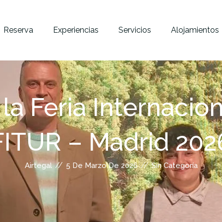
Reserva
Experiencias
Servicios
Alojamientos
a Feria Internacio
FITUR – Madrid 202
//
//
Airtegal
5 De Marzo De 2026
Sin Categoría