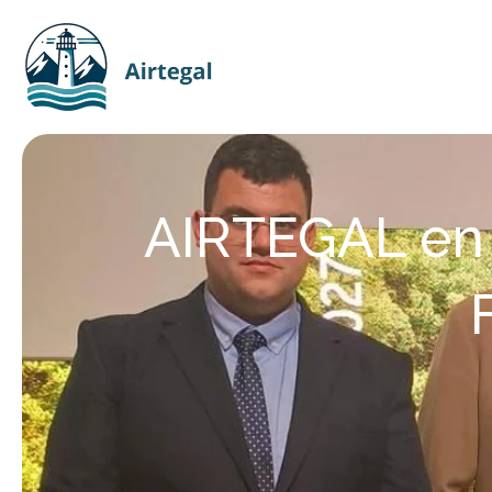
Ir
al
contenido
AIRTEGAL en l