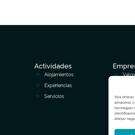
Actividades
Empre
Alojamientos
Valor
Experiencias
Quié
Servicios
Blog
Para ofrecer
almacenar y/
Cont
tecnologías 
identificaci
afectar nega