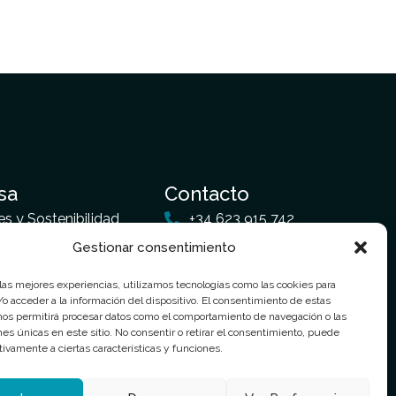
sa
Contacto
es y Sostenibilidad
+34 623 915 742
Gestionar consentimiento
nes somos
airtegal@airtegal.com
Avenida Zumalacarregui
 las mejores experiencias, utilizamos tecnologías como las cookies para
o acceder a la información del dispositivo. El consentimiento de estas
26, Cedeira
acto
nos permitirá procesar datos como el comportamiento de navegación o las
I
F
ones únicas en este sitio. No consentir o retirar el consentimiento, puede
n
a
tivamente a ciertas características y funciones.
s
c
t
e
a
b
g
o