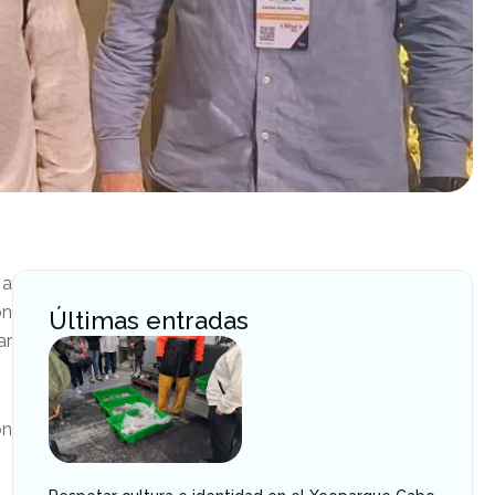
 a
on
Últimas entradas
ar
ón